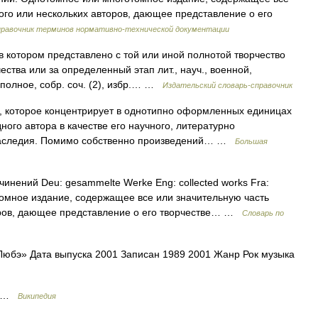
ого или нескольких авторов, дающее представление о его
правочник терминов нормативно-технической документации
в котором представлено с той или иной полнотой творчество
ества или за определенный этап лит., науч., военной,
. полное, собр. соч. (2), избр.… …
Издательский словарь-справочник
торое концентрирует в однотипно оформленных единицах
ного автора в качестве его научного, литературно
 наследия. Помимо собственно произведений… …
Большая
инений Deu: gesammelte Werke Eng: collected works Fra:
омное издание, содержащее все или значительную часть
оров, дающее представление о его творчестве… …
Словарь по
юбэ» Дата выпуска 2001 Записан 1989 2001 Жанр Рок музыка
« …
Википедия