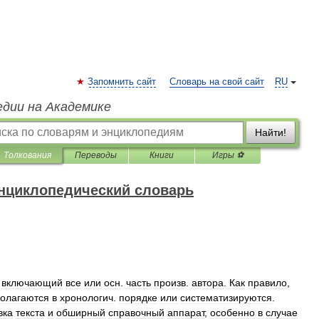
Запомнить сайт
Словарь на свой сайт
RU
едии на Академике
Найти!
Толкования
Переводы
Книги
Игры ⚽
нциклопедический словарь
,
включающий
все
или
осн
.
часть
произв
.
автора
.
Как
правило
,
олагаются
в
хронологич
.
порядке
или
систематизируются
.
вка
текста
и
обширный
справочный
аппарат
,
особенно
в
случае