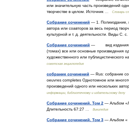
или значительную часть произведений одн
творчестве в целом. Источник …
Словарь-с
Собрание сочинений
— 1. Полииздание, 
автора или соавторов за весь период творч
культурной и т. д. деятельности. Виды С. с
Собрание сочинений
— вид издания, ко
(томах) все или основные произведения од
художественного или публицистического
советская энциклопедия
собрание сочинений
— Rus: собрание соч
oeuvres completes Однотомное или многот
произведений одного или нескольких авт
информации, библиотечному и издательскому делу
Собрание сочинений. Том 2
— Альбом «Л
Длительность 67:27 …
Википедия
Собрание сочинений. Том 3
— Альбом 