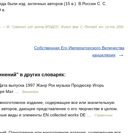
ида
были
изд
.
античных
авторов
(
15
в
.).
В
России
С
.
С
.
9
в
.
ь
. —
М
.
:
Гуманит
.
изд
.
центр
ВЛАДОС:
Филол
.
фак
.
С
.-
Петерб
.
гос
.
ун
-
та
.
2002
.
Собственная Его Императорского Величества
канцелярия
инений" в других словарях:
ата выпуска 1997 Жанр Рок музыка Продюсер Игорь
горя Мат …
Википедия
ноготомное издание, содержащее все или значительную
 авторов, дающее представление о его творчестве в целом.
вные виды и элементы EN collected works DE …
Справочник
ий: Однотомное или многотомное издание, содержащее все