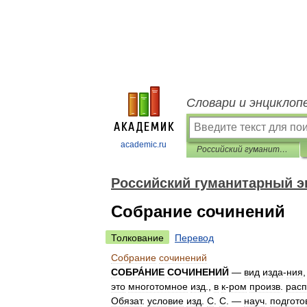
Словари и энциклоп
academic.ru
Российский гуманитарный энциклопедический словарь
Российский гуманитарный э
Собрание сочинений
Толкование
Перевод
Собрание
сочинений
СОБРА́НИЕ
СОЧИНЕНИЙ
—
вид
изда
-
ния
это
многотомное
изд
.,
в
к
-
ром
произв
.
расп
Обязат
.
условие
изд
.
С
.
С
. —
науч
.
подгото